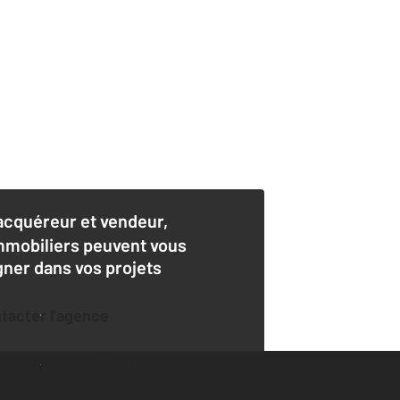
acquéreur et vendeur,
mmobiliers peuvent vous
er dans vos projets
ntacter l'agence
der une estimation