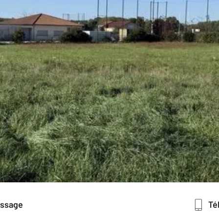
essage
T