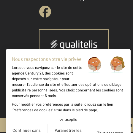
Votre agence est notée
Achat
Vente
9,1
/
10
Mentions légales & CGU et Barèmes d'honora