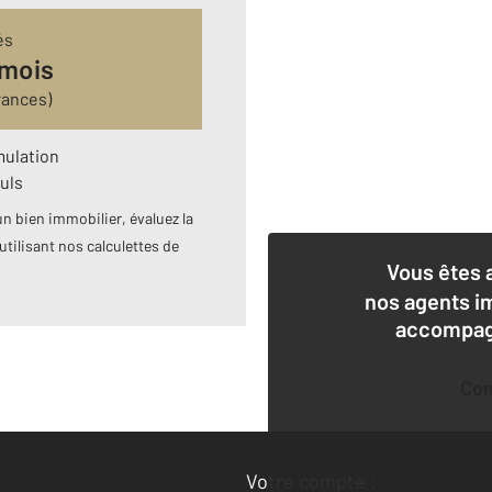
és
 mois
rances)
mulation
uls
n bien immobilier, évaluez la
utilisant nos calculettes de
Vous êtes 
nos agents i
accompagn
Co
Deman
Votre compte :