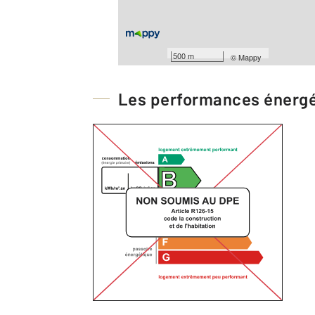
Barèmes d'honoraires de l'agence
Pour consulter les barèmes d'honorair
500 m
©
Mappy
Les performances énerg