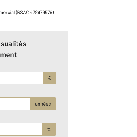
mercial (RSAC 478979578)
sualités
ement
€
années
%